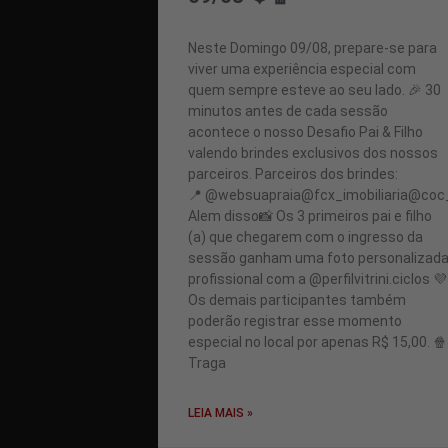
Neste Domingo 09/08, prepare-se para
viver uma experiência especial com
quem sempre esteve ao seu lado. 🎉 30
minutos antes de cada sessão
acontece o nosso Desafio Pai & Filho
valendo brindes exclusivos dos nossos
parceiros. Parceiros dos brindes:
📍 @websuapraia@fcx_imobiliaria@coc
Alem disso📸 Os 3 primeiros pai e filho
(a) que chegarem com o ingresso da
sessão ganham uma foto personalizad
profissional com a @perfilvitrini.ciclos 💜
Os demais participantes também
poderão registrar esse momento
especial no local por apenas R$ 15,00. 🍿
Traga
LEIA MAIS »