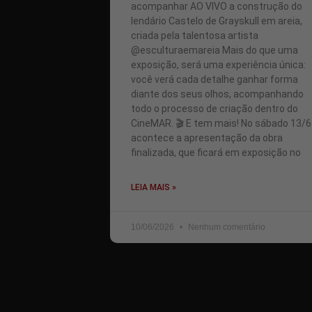
acompanhar AO VIVO a construção do
lendário Castelo de Grayskull em areia,
criada pela talentosa artista
@esculturaemareia Mais do que uma
exposição, será uma experiência única:
você verá cada detalhe ganhar forma
diante dos seus olhos, acompanhando
todo o processo de criação dentro do
CineMAR. 🎬 E tem mais! No sábado 13/6
acontece a apresentação da obra
finalizada, que ficará em exposição no
LEIA MAIS »
10/06/2026
Nenhum comentário