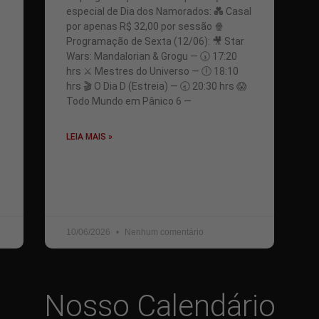
especial de Dia dos Namorados: 💑 Casal
por apenas R$ 32,00 por sessão 🍿
Programação de Sexta (12/06): 🎥 Star
Wars: Mandalorian & Grogu — 🕠 17:20
hrs ⚔️ Mestres do Universo — 🕕 18:10
hrs 🎬 O Dia D (Estreia) — 🕣 20:30 hrs 😱
Todo Mundo em Pânico 6 —
LEIA MAIS »
10/06/2026
Nenhum comentário
Nosso Calendário