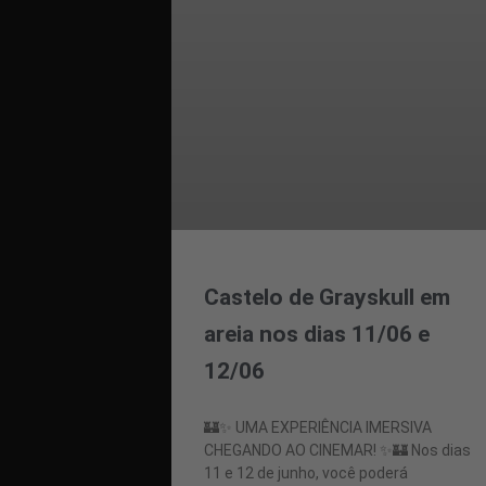
Castelo de Grayskull em
areia nos dias 11/06 e
12/06
🏰✨ UMA EXPERIÊNCIA IMERSIVA
CHEGANDO AO CINEMAR! ✨🏰 Nos dias
11 e 12 de junho, você poderá