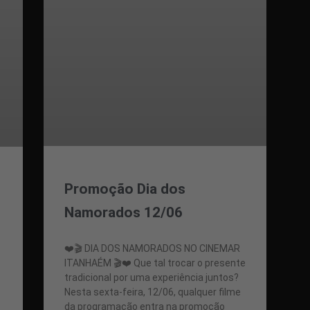
Promoção Dia dos
Namorados 12/06
❤️🎬 DIA DOS NAMORADOS NO CINEMAR
ITANHAÉM 🎬❤️ Que tal trocar o presente
tradicional por uma experiência juntos?
Nesta sexta-feira, 12/06, qualquer filme
da programação entra na promoção