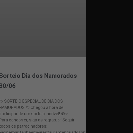
Sorteio Dia dos Namorados
30/06
💘 SORTEIO ESPECIAL DE DIA DOS
NAMORADOS 💘 Chegou a hora de
participar de um sorteio incrível! 🎁✨
Para concorrer, siga as regras: ✅ Seguir
todos os patrocinadores:
@cinemaritanhaem@restaurantepraiadosonhos@barbiealiancas@_d