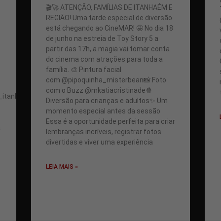
🎬🚀 ATENÇÃO, FAMÍLIAS DE ITANHAÉM E
REGIÃO! Uma tarde especial de diversão
está chegando ao CineMAR! 🤩 No dia 18
de junho na estreia de Toy Story 5 a
partir das 17h, a magia vai tomar conta
do cinema com atrações para toda a
família. 🎨 Pintura facial
com @pipoquinha_misterbean📸 Foto
com o Buzz @mkatiacristinade🍿
_itanhaem@imoveisabsoluta@alquimiadaservasmagicasoficial
Diversão para crianças e adultos✨ Um
momento especial antes da sessão
Essa é a oportunidade perfeita para criar
a
lembranças incríveis, registrar fotos
divertidas e viver uma experiência
LEIA MAIS »