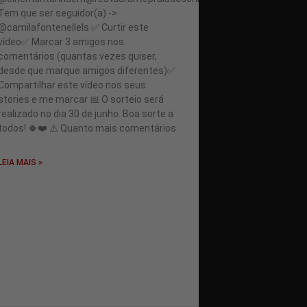
Tem que ser seguidor(a) ->
@camilafontenellels ✅ Curtir este
vídeo✅ Marcar 3 amigos nos
comentários (quantas vezes quiser,
desde que marque amigos diferentes)✅
Compartilhar este vídeo nos seus
stories e me marcar 📅 O sorteio será
realizado no dia 30 de junho. Boa sorte a
todos! 🍀❤️ ⚠️ Quanto mais comentários
LEIA MAIS »